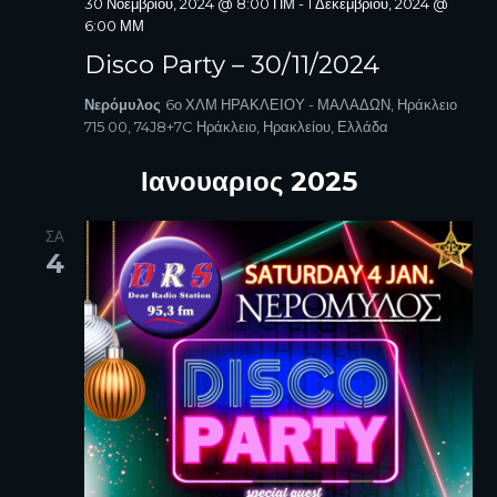
30 Νοεμβρίου, 2024 @ 8:00 ΠΜ
-
1 Δεκεμβρίου, 2024 @
A
6:00 ΜΜ
V
Disco Party – 30/11/2024
I
G
Νερόμυλος
6ο ΧΛΜ ΗΡΑΚΛΕΙΟΥ - ΜΑΛΑΔΩΝ, Ηράκλειο
715 00, 74J8+7C Ηράκλειο, Ηρακλείου, Ελλάδα
A
T
Ιανουαριος 2025
I
O
N
ΣΑ
4