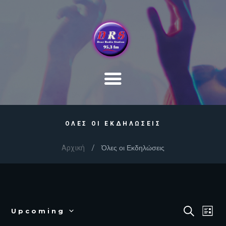
ΟΛΕΣ ΟΙ ΕΚΔΗΛΩΣΕΙΣ
Αρχική
Όλες οι Εκδηλώσεις
E
E
S
Upcoming
L
E
V
v
S
I