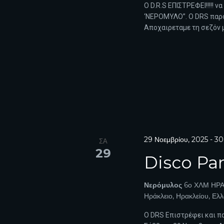
Ο D.R.S EΠΙΣΤΡΕΦΕΙ!!!!! ν
‘ΝΕΡΟΜΥΛΟ”. Ο DRS παρου
Αποχαιρεταμε τη σεζόν μ
29 Νοεμβρίου, 2025
-
30
ΣΑ
29
Disco Par
Νερόμυλος
6ο ΧΛΜ ΗΡΑ
Ηράκλειο, Ηρακλείου, Ελ
Ο DRS Επιστρέφει και πα