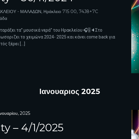
ΚΛΕΙΟΥ - ΜΑΛΑΔΩΝ, Ηράκλειο 715 00, 74J8+7C
λάδα
α ταράξει τα” μουσικά νερά” του Ηρακλείου 🎧🎚️🔈Στο
ωσοριζει το χειμώνα 2024- 2025 και κάνει come back για
ός ξέρει […]
Ιανουαριος 2025
ανουαρίου, 2025
ty – 4/1/2025