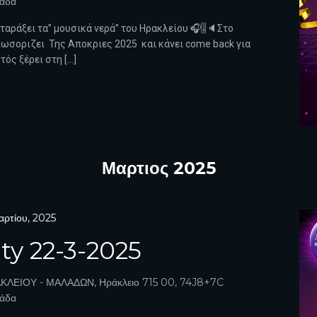
λάδα
α ταράξει τα” μουσικά νερά” του Ηρακλείου 🎧🎚️🔈Στο
λωσοριζει Της Αποκριες 2025 και κάνει come back για
ός ξέρει στη […]
Μαρτιος 2025
αρτίου, 2025
ty 22-3-2025
ΚΛΕΙΟΥ - ΜΑΛΑΔΩΝ, Ηράκλειο 715 00, 74J8+7C
λάδα