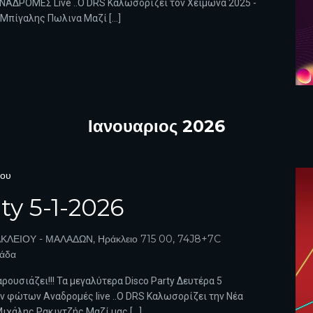
ΝΑΔΡΟΜΕΣ Live ..Ο DRS Καλωσορίζει τον Χειμωνα 2025 -
Μπίγαλης Πωλινα Μαζί […]
Ιανουαριος 2026
ίου
ty 5-1-2026
ΚΛΕΙΟΥ - ΜΑΛΑΔΩΝ, Ηράκλειο 715 00, 74J8+7C
λάδα
ρουσιάζει!!! Τα μεγαλύτερα Disco Party Δευτέρα 5
ν φώτων Αναδρομές live ..Ο DRS Καλωσορίζει την Νέα
Μιχάλης Ρακιντζής Μαζί μας […]