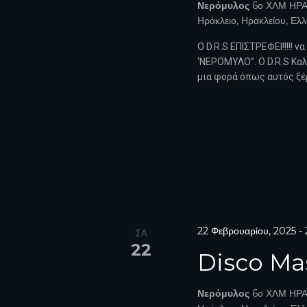
S
Νερόμυλος
6ο ΧΛΜ ΗΡΑ
.
Ηράκλειο, Ηρακλείου, Ελ
N
Ο D.R.S EΠΙΣΤΡΕΦΕΙ!!!!! ν
A
‘ΝΕΡΟΜΥΛΟ”. Ο D.R.S Καλ
V
μια φορά όπως αυτός ξέρ
I
G
A
T
I
22 Φεβρουαρίου, 2025
-
ΣΑ
O
22
Disco Mas
N
Νερόμυλος
6ο ΧΛΜ ΗΡΑ