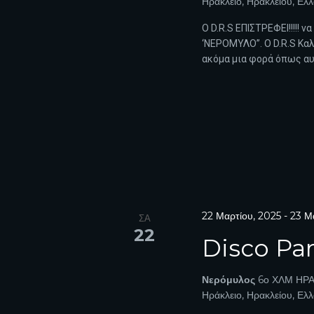
Ηράκλειο, Ηρακλείου, Ελ
Ο D.R.S EΠΙΣΤΡΕΦΕΙ!!!!! ν
‘ΝΕΡΟΜΥΛΟ”. Ο D.R.S Κα
ακόμα μια φορά όπως αυτ
22 Μαρτίου, 2025
-
23 Μ
ΣΑ
22
Disco Par
Νερόμυλος
6ο ΧΛΜ ΗΡΑ
Ηράκλειο, Ηρακλείου, Ελ