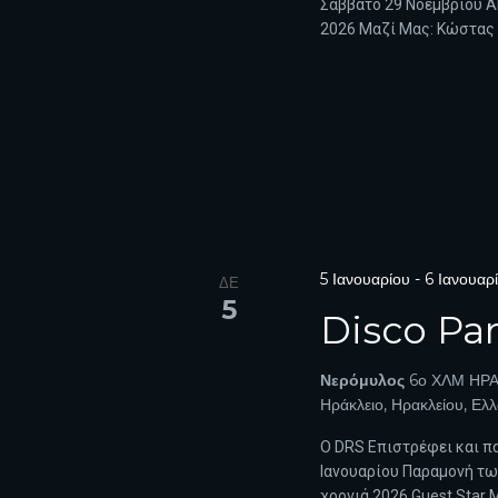
Σάββατο 29 Νοεμβριου Α
2026 Μαζί Μας: Κώστας 
5 Ιανουαρίου
-
6 Ιανουαρ
ΔΕ
5
Disco Par
Νερόμυλος
6ο ΧΛΜ ΗΡΑ
Ηράκλειο, Ηρακλείου, Ελ
Ο DRS Επιστρέφει και πα
Ιανουαρίου Παραμονή τω
χρονιά 2026 Guest Star 