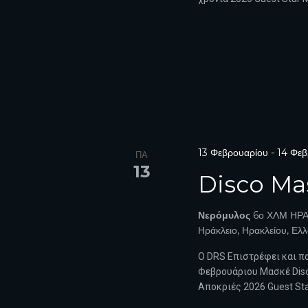
13 Φεβρουαρίου
-
14 Φεβ
ΠΑ
13
Disco Mas
Νερόμυλος
6ο ΧΛΜ ΗΡΑ
Ηράκλειο, Ηρακλείου, Ελ
Ο DRS Επιστρέφει και πα
Φεβρουάριου Μασκέ Disco
Αποκριές 2026 Guest St