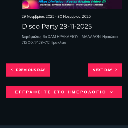
W
n
S
N
29 Νοεμβρίου, 2025
-
30 Νοεμβρίου, 2025
A
Disco Party 29-11-2025
V
I
Νερόμυλος
6ο ΧΛΜ ΗΡΑΚΛΕΙΟΥ - ΜΑΛΑΔΩΝ, Ηράκλειο
G
715 00, 74J8+7C Ηράκλειο
A
T
I
O
PREVIOUS DAY
NEXT DAY
N
ΕΓΓΡΑΦΕΙΤΕ ΣΤΟ ΗΜΕΡΟΛΟΓΙΟ