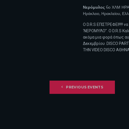
N
Νερόμυλος
6ο ΧΛΜ ΗΡΑ
Ηράκλειο, Ηρακλείου, Ελ
Ο D.R.S EΠΙΣΤΡΕΦΕΙ!!!!! ν
‘ΝΕΡΟΜΥΛΟ”. Ο D.R.S Καλ
ακόμα μια φορά όπως αυτ
Δεκεμβρίου .DISCO PART
ΤΗΝ VIDEO DISCO AΘΗΝΑ
PREVIOUS
EVENTS