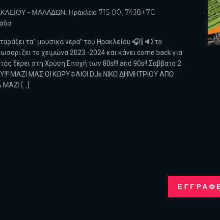
ΚΛΕΙΟΥ - ΜΑΛΑΔΩΝ, Ηράκλειο 715 00, 74J8+7C
λάδα
α ταράξει τα” μουσικά νερά” του Ηρακλείου 🎧🎚️🔈Στο
ωσοριζει το χειμώνα 2023 -2024 και κάνει come back για
ός ξέρει στη Χρύση Εποχή των 80s!!! and 90s!! Σαββατο 2
Y!!! ΜΑΖΙ ΜΑΣ ΟΙ ΚΟΡΥΦΑΙΟΙ DJs ΝΙΚΟ ΔΗΜΗΤΡΙΟΥ ΑΠΟ
 ΜΑΖΙ […]
ΕΓΓΡΑΦ