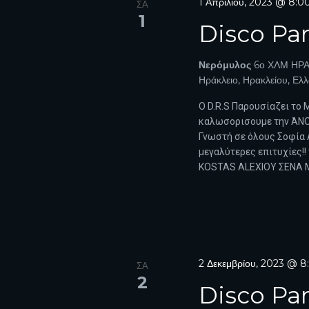
w
1 Απριλίου, 2023 @ 8:
ΣΑ
o
1
W
Disco Par
r
d
S
.
Νερόμυλος
6ο ΧΛΜ ΗΡΑ
N
Ηράκλειο, Ηρακλείου, Ελ
A
Ο D.R.S Παρουσίαζει το 
καλωσορισουμε την ΆΝΟΙ
V
Γνωστή σε όλους Σοφία Α
μεγαλύτερες επιτυχίες!
I
KOSTAS ALEXIOY ΣΕΝΑ Μ
G
A
T
I
2 Δεκεμβρίου, 2023 @ 
ΣΑ
2
Disco Par
O