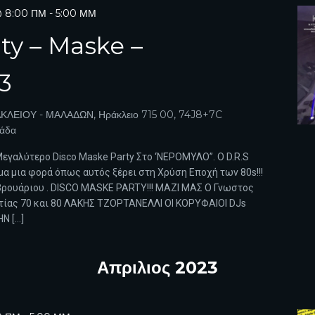
@ 8:00 ΠΜ
-
5:00 ΜΜ
ty – Maske –
3
ΚΛΕΙΟΥ - ΜΑΛΑΔΩΝ, Ηράκλειο 715 00, 74J8+7C
λάδα
Μεγαλύτερο Disco Maske Party Στο ‘ΝΕΡΟΜΥΛΟ”. Ο D.R.S
μα μια φορά όπως αυτός ξέρει στη Χρύση Εποχή των 80s!!!
εβρουάριου . DISCO MASKE PARTY!!! ΜΑΖΙ ΜΑΣ O Γνωστος
τίας 70 και 80 ΛΑΚΗΣ ΤΖΟΡΤΑΝΕΛΛΙ ΟΙ ΚΟΡΥΦΑΙΟΙ DJs
Ν […]
Απριλιος 2023