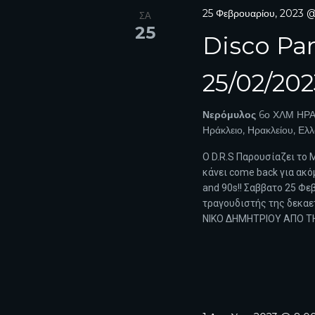
t
S
d
25 Φεβρουαρίου, 2023 
ΣΑ
d
.
25
a
E
S
Disco Par
t
e
e
A
a
.
25/02/202
r
R
c
h
Νερόμυλος
6ο ΧΛΜ ΗΡΑ
C
f
Ηράκλειο, Ηρακλείου, Ελ
o
H
r
Ο D.R.S Παρουσίαζει το 
E
A
κάνει come back για ακό
v
and 90s!! Σαββατο 25 Φ
e
N
n
τραγουδιστής της δεκαε
t
ΝΙΚΟ ΔΗΜΗΤΡΙΟΥ ΑΠΟ ΤΗ
D
s
b
V
y
K
I
e
y
E