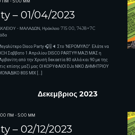
00 ΠΜ
-
5:00 ΜΜ
ty – 01/04/2023
ΚΛΕΙΟΥ - ΜΑΛΑΔΩΝ, Ηράκλειο 715 00, 74J8+7C
λάδα
Μεγαλύτερο Disco Party 🎧🎚️🔈 Στο ‘ΝΕΡΟΜΥΛΟ”. Ελάτε να
ΞΗ Σαββατο 1 Απριλίου DISCO PARTY!!! ΜΑΖΙ ΜΑΣ η
ρβανίτη από την Χρυσή δεκαετία 80 αλλά και 90 με της
! τις επίσης μαζί μας ΟΙ ΚΟΡΥΦΑΙΟΙ DJs ΝΙΚΟ ΔΗΜΗΤΡΙΟΥ
ΟΝΑΔΙΚΟ 80S MIX […]
Δεκεμβριος 2023
8:00 ΠΜ
-
5:00 ΜΜ
ty – 02/12/2023