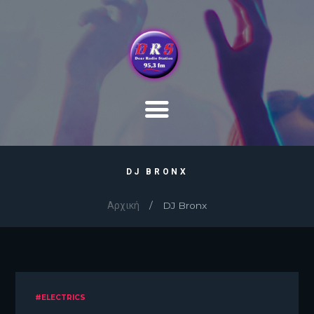
DJ BRONX
Αρχική
DJ Bronx
#ELECTRICS